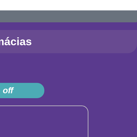
mácias
 off