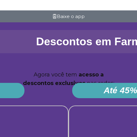
Baixe o app
Descontos em Far
Agora você tem
acesso a
descontos
exclusivos
nas redes:
Até 45%