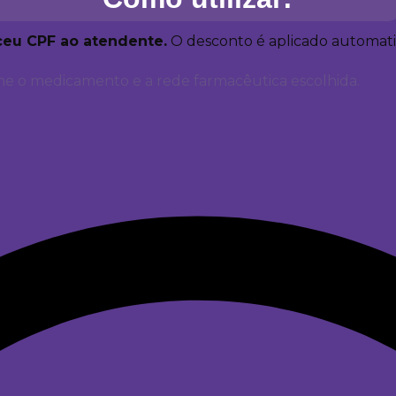
ceu CPF ao atendente.
O desconto é aplicado automa
e o medicamento e a rede farmacêutica escolhida.