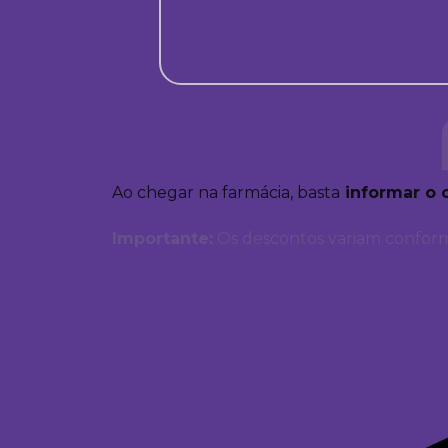
Ao chegar na farmácia, basta
informar o 
Importante:
Os descontos variam conform