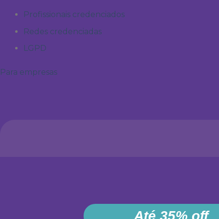
Profissionais credenciados
Redes credenciadas
LGPD
Para empresas
Até 35% off