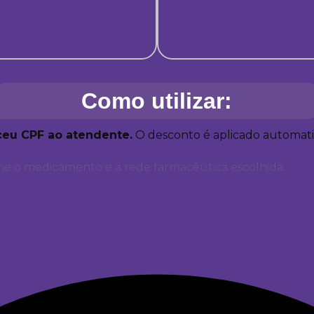
Como utilizar:
ceu CPF ao atendente.
O desconto é aplicado automa
e o medicamento e a rede farmacêutica escolhida.