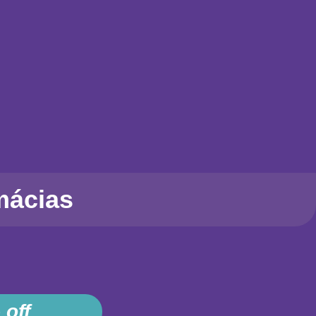
mácias
 off