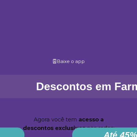
Baixe o app
Descontos em Far
Agora você tem
acesso a
descontos
exclusivos
nas redes:
Até 45%