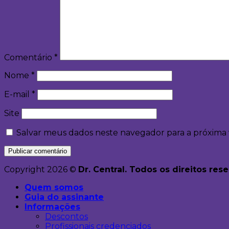
Comentário
*
Nome
*
E-mail
*
Site
Salvar meus dados neste navegador para a próxima
Copyright 2026 ©
Dr. Central. Todos os direitos res
Quem somos
Guia do assinante
Informações
Descontos
Profissionais credenciados