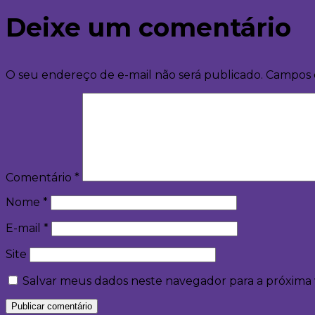
Deixe um comentário
O seu endereço de e-mail não será publicado.
Campos 
Comentário
*
Nome
*
E-mail
*
Site
Salvar meus dados neste navegador para a próxima