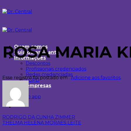
ROSA MARIA K
Quem somos
Guia do assinante
Informações
Descontos
Profissionais credenciados
Redes credenciadas
Esse registro foi postado em .
Adicione aos favoritos
.
LGPD
Para empresas
Baixe o app
RODRIGO DA CUNHA ZIMMER
THELMA HELENA MORAES LEITE