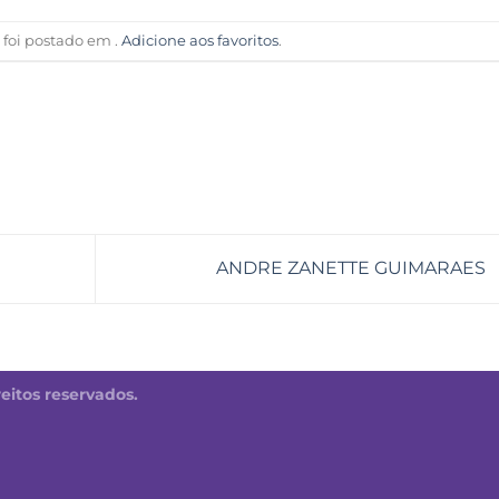
o foi postado em .
Adicione aos favoritos
.
ANDRE ZANETTE GUIMARAES
reitos reservados.