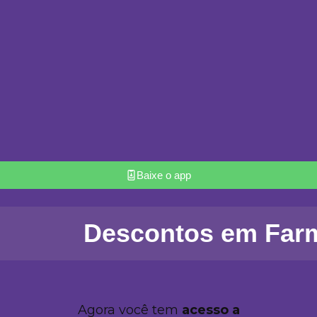
Baixe o app
Descontos em Far
Agora você tem
acesso a