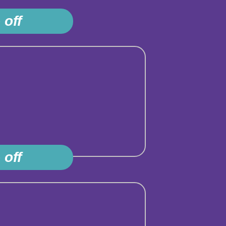
 off
 off