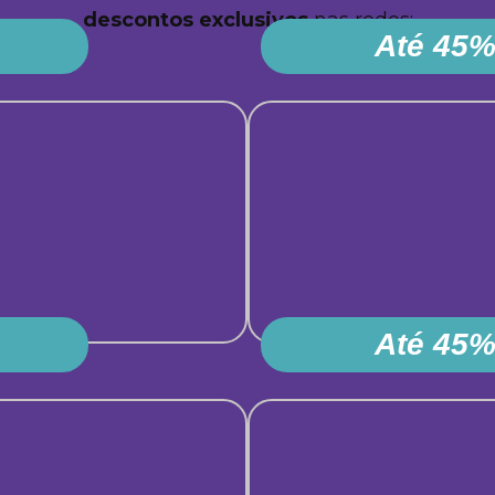
descontos
exclusivos
nas redes:
Até 45%
Até 45%