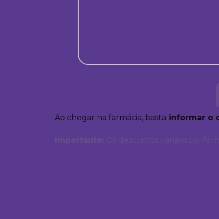
Ao chegar na farmácia, basta
informar o 
Importante:
Os descontos variam conform