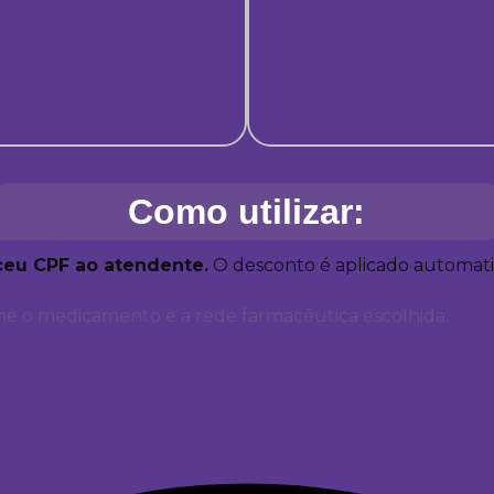
Como utilizar:
ceu CPF ao atendente.
O desconto é aplicado automa
e o medicamento e a rede farmacêutica escolhida.