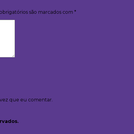
obrigatórios são marcados com
*
 vez que eu comentar.
ervados.