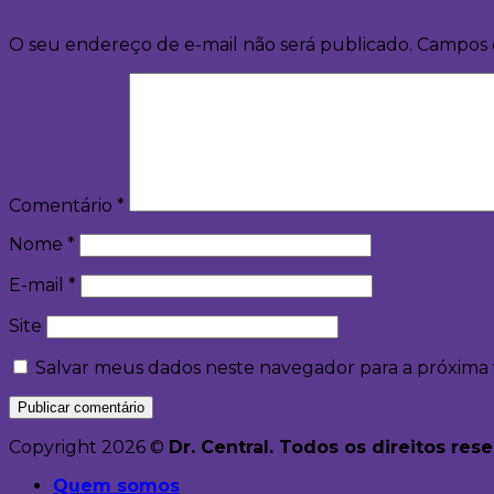
O seu endereço de e-mail não será publicado.
Campos 
Comentário
*
Nome
*
E-mail
*
Site
Salvar meus dados neste navegador para a próxima
Copyright 2026 ©
Dr. Central. Todos os direitos res
Quem somos